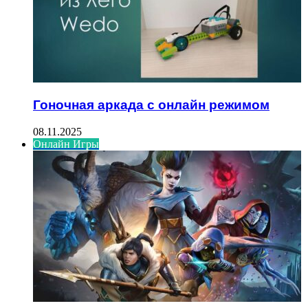
Гоночная аркада с онлайн режимом
08.11.2025
Онлайн Игры