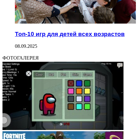
Топ-10 игр для детей всех возрастов
08.09.2025
ФОТОГАЛЕРЕЯ