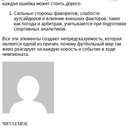
каждая ошибка может стоить дорого.
Сильные стороны фаворитов, слабости
аутсайдеров и влияние внешних факторов, таких
как погода и арбитраж, учитываются при подготовке
спортивных аналитиков.
Все эти элементы создают непредсказуемость, которая
является одной из причин, почему футбольный мир так
живо реагирует на каждую новость и событие в ходе
чемпионата.
Facebook
Twitter
LinkedIn
Tumblr
Pinterest
Reddit
VKontakte
Odnoklassniki
Skype
WhatsApp
Telegram
Viber
Share
Print
via
Email
ЧИТАЕМОЕ