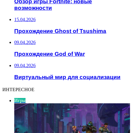
Обзор игры Fortnite: новые
возможности
15.04.2026
Прохождение Ghost of Tsushima
09.04.2026
Прохождение God of War
09.04.2026
Виртуальный мир для социализации
ИНТЕРЕСНОЕ
Игры