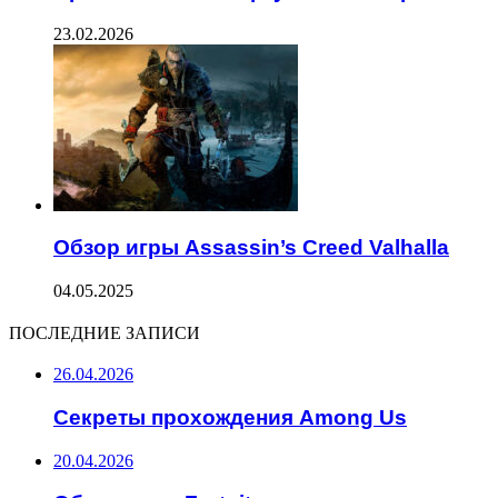
23.02.2026
Обзор игры Assassin’s Creed Valhalla
04.05.2025
ПОСЛЕДНИЕ ЗАПИСИ
26.04.2026
Секреты прохождения Among Us
20.04.2026