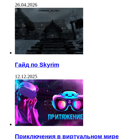
26.04.2026
Гайд по Skyrim
12.12.2025
Приключения в виртуальном мире