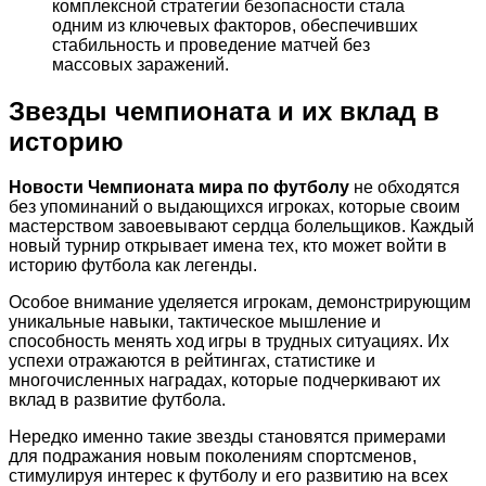
комплексной стратегии безопасности стала
одним из ключевых факторов, обеспечивших
стабильность и проведение матчей без
массовых заражений.
Звезды чемпионата и их вклад в
историю
Новости Чемпионата мира по футболу
не обходятся
без упоминаний о выдающихся игроках, которые своим
мастерством завоевывают сердца болельщиков. Каждый
новый турнир открывает имена тех, кто может войти в
историю футбола как легенды.
Особое внимание уделяется игрокам, демонстрирующим
уникальные навыки, тактическое мышление и
способность менять ход игры в трудных ситуациях. Их
успехи отражаются в рейтингах, статистике и
многочисленных наградах, которые подчеркивают их
вклад в развитие футбола.
Нередко именно такие звезды становятся примерами
для подражания новым поколениям спортсменов,
стимулируя интерес к футболу и его развитию на всех