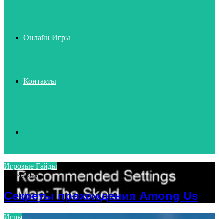
Онлайн Игры
Контакты
Search
Игровые Гайды
26.04.2026
for
Секреты прохождения Among Us
Игры