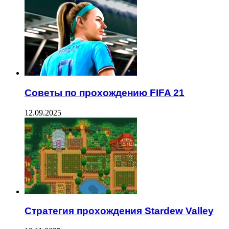
Советы по прохождению FIFA 21
12.09.2025
Стратегия прохождения Stardew Valley