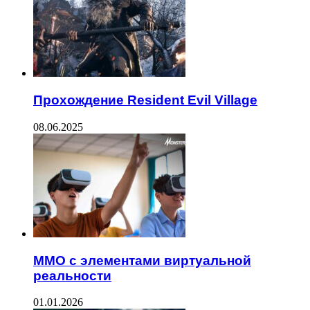
Прохождение Resident Evil Village
08.06.2025
ММО с элементами виртуальной
реальности
01.01.2026