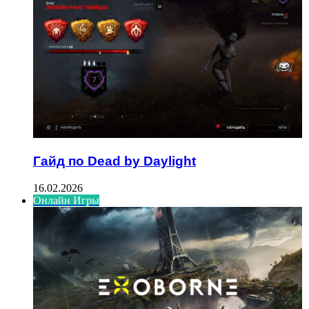
Гайд по Dead by Daylight
16.02.2026
Онлайн Игры