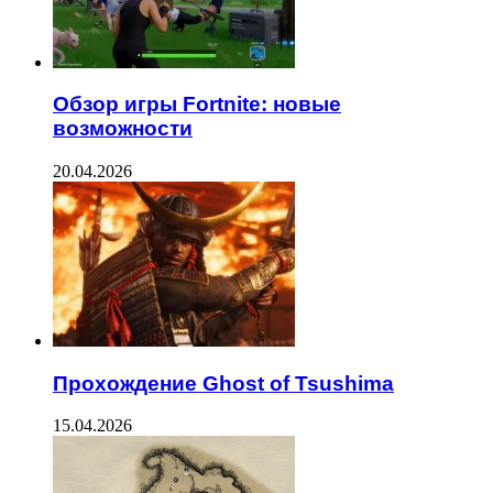
Обзор игры Fortnite: новые
возможности
20.04.2026
Прохождение Ghost of Tsushima
15.04.2026