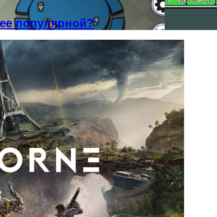
 ее популярной?