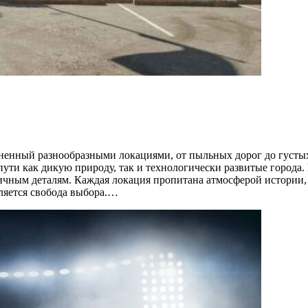
ненный разнообразными локациями, от пыльных дорог до густых
ути как дикую природу, так и технологически развитые города.
чным деталям. Каждая локация пропитана атмосферой истории, 
ляется свобода выбора.…