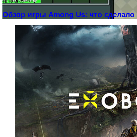
10.12.2025
Обзор игры Among Us: что сделало