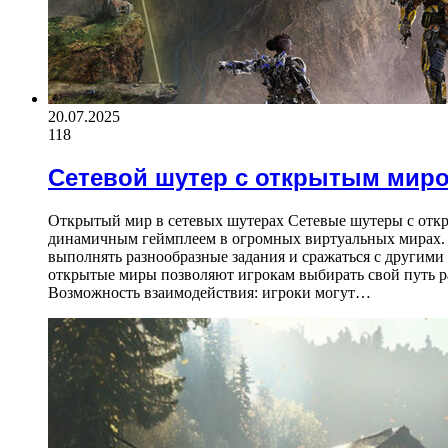
20.07.2025
118
Сетевой шутер с открытым мир
Открытый мир в сетевых шутерах Сетевые шутеры с отк
динамичным геймплеем в огромных виртуальных мирах. В
выполнять разнообразные задания и сражаться с другим
открытые миры позволяют игрокам выбирать свой путь ра
Возможность взаимодействия: игроки могут…