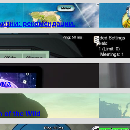
жизни: рекомендации.
ума
 of the Wild