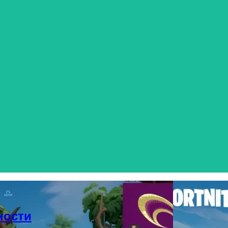
ности