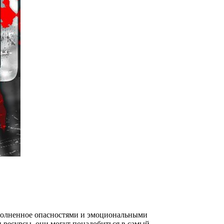
 наполненное опасностями и эмоциональными
и ресурсы, они могут понадобиться в самый