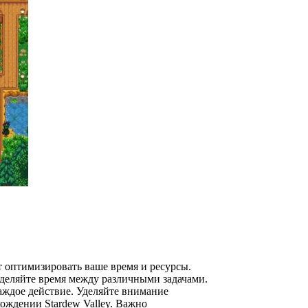
т оптимизировать ваше время и ресурсы.
еделяйте время между различными задачами.
каждое действие. Уделяйте внимание
ождении Stardew Valley. Важно