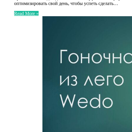
оптимизировать свой день, чтобы успеть сделать…
Read More »