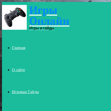
Игры
Menu
Онлайн
Игры и гайды
Главная
О сайте
Игровые Гайды