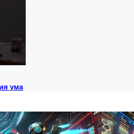
ия ума