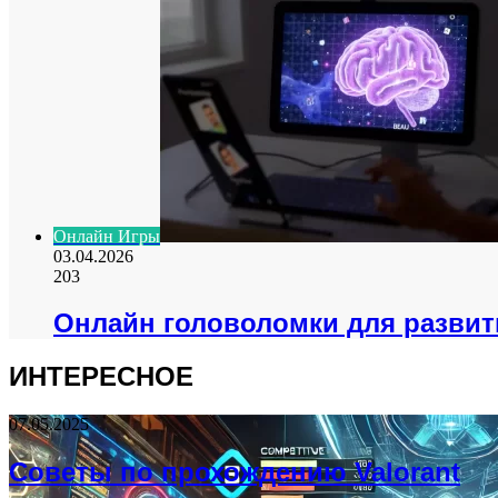
Онлайн Игры
03.04.2026
203
Онлайн головоломки для развит
ИНТЕРЕСНОЕ
07.05.2025
Советы по прохождению Valorant