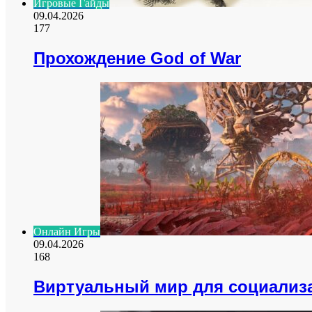
Игровые Гайды
09.04.2026
177
Прохождение God of War
Онлайн Игры
09.04.2026
168
Виртуальный мир для социализ