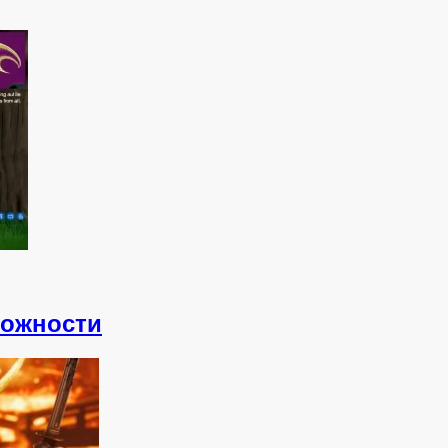
можности